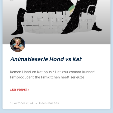
Animatieserie Hond vs Kat
Komen Hond en Kat op tv? Het zou zomaar kunnen!
Filmproducent the Filmkitchen heeft serieuze
LEES VERDER »
18 oktober 2024
Geen reacties