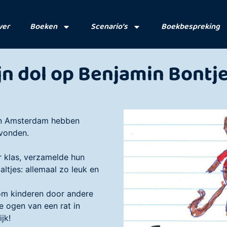
ver
Boeken
Scenario’s
Boekbespreking
jn dol op Benjamin Bontj
 in Amsterdam hebben
vonden.
ar klas, verzamelde hun
tjes: allemaal zo leuk en
 om kinderen door andere
de ogen van een rat in
jk!